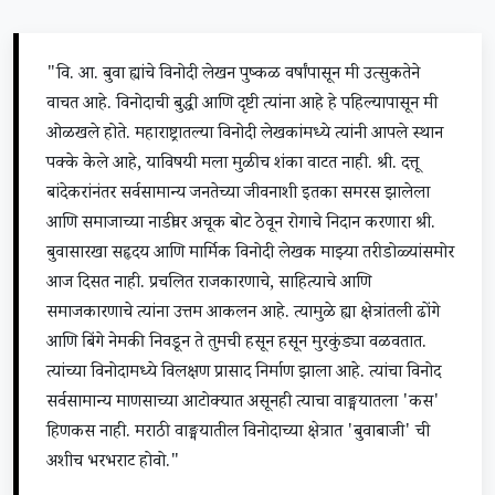
"वि. आ. बुवा ह्यांचे विनोदी लेखन पुष्कळ वर्षांपासून मी उत्सुकतेने
वाचत आहे. विनोदाची बुद्धी आणि दृष्टी त्यांना आहे हे पहिल्यापासून मी
ओळखले होते. महाराष्ट्रातल्या विनोदी लेखकांमध्ये त्यांनी आपले स्थान
पक्के केले आहे, याविषयी मला मुळीच शंका वाटत नाही. श्री. दत्तू
बांदेकरांनंतर सर्वसामान्य जनतेच्या जीवनाशी इतका समरस झालेला
आणि समाजाच्या नाडीवर अचूक बोट ठेवून रोगाचे निदान करणारा श्री.
बुवासारखा सहृदय आणि मार्मिक विनोदी लेखक माझ्या तरी डोळ्यांसमोर
आज दिसत नाही. प्रचलित राजकारणाचे, साहित्याचे आणि
समाजकारणाचे त्यांना उत्तम आकलन आहे. त्यामुळे ह्या क्षेत्रांतली ढोंगे
आणि बिंगे नेमकी निवडून ते तुमची हसून हसून मुरकुंड्या वळवतात.
त्यांच्या विनोदामध्ये विलक्षण प्रासाद निर्माण झाला आहे. त्यांचा विनोद
सर्वसामान्य माणसाच्या आटोक्यात असूनही त्याचा वाङ्मयातला 'कस'
हिणकस नाही. मराठी वाङ्मयातील विनोदाच्या क्षेत्रात 'बुवाबाजी' ची
अशीच भरभराट होवो."